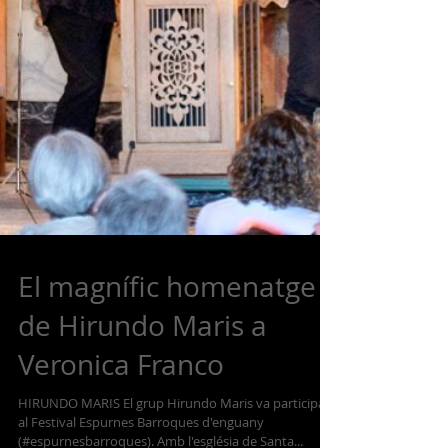
El magnífic homenatge
de Hirundo Maris a
Veronica Franco
HIRUNDO MARIS El grup Hirundo Maris va participar
al Festival Espurnes Barroques d'enguany