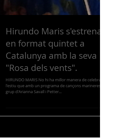
Hirundo Maris s'estrena
en format quintet a
Catalunya amb la seva
"Rosa dels vents".
HIRUNDO MARIS No hi ha millor manera de celebrar
l'estiu que amb un programa de cançons marineres. El
grup d'Arianna Savall i Petter...