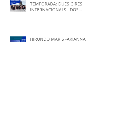
EL COR DE CAMBRA PRESENTA
TEMPORADA: DUES GIRES
INTERNACIONALS I DOS
PROJECTES PROPIS QUE
GIRARAN
HIRUNDO MARIS -ARIANNA
SAVALL I PETTER U. JOHANSEN -
TREUEN NOU DISC
Un record entrenyable de la
visita a Ucraïna a l'oct-22
EL TRIO PEDRELL PASSEJA LA
MÚSICA D'ELISENDA FÀBREGAS