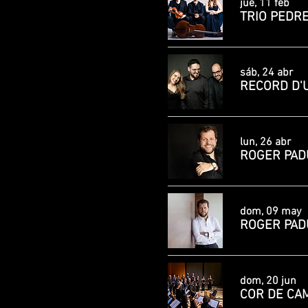
jue, 11 feb
TRIO PEDREL
sáb, 24 abr
RECORD D'U
lun, 26 abr
ROGER PADUL
dom, 09 may
ROGER PADU
dom, 20 jun
COR DE CA