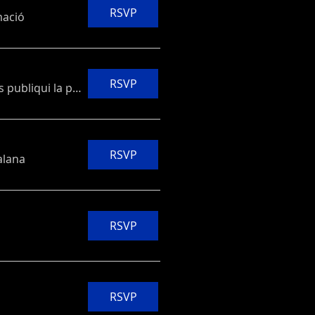
RSVP
mació
RSVP
Pendent que es publiqui la programació
RSVP
alana
RSVP
RSVP