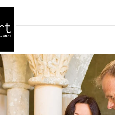
INICIO
INICIO
New Page
New Page
A