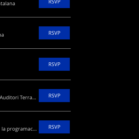
RSVP
atalana
RSVP
na
RSVP
RSVP
Auditori Terrassa
RSVP
Pendent qu es publiqui la programació