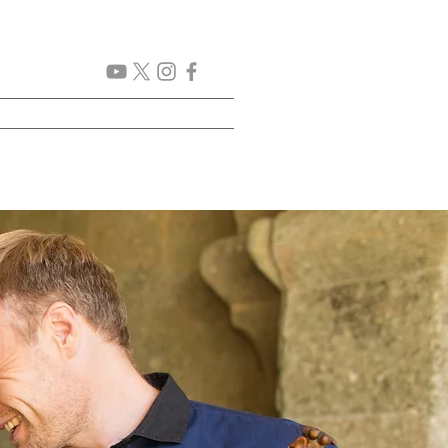
GENDA
New Page
More