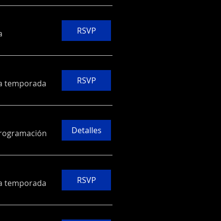
RSVP
a
RSVP
la temporada
Detalles
programación
RSVP
la temporada