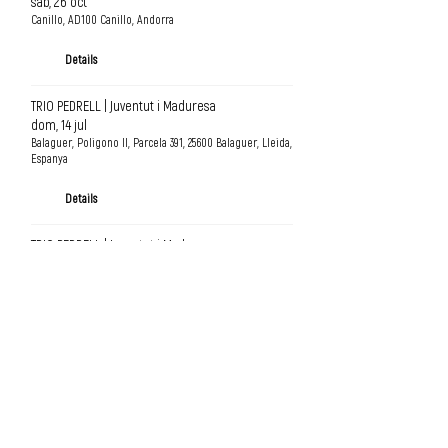
sáb, 26 oct
Canillo, AD100 Canillo, Andorra
Details
TRIO PEDRELL | Juventut i Maduresa
dom, 14 jul
Balaguer, Poligono II, Parcela 391, 25600 Balaguer, Lleida,
Espanya
Details
TRIO PEDRELL | Juventut i Maduresa
dom, 17 mar
Cardedeu, Av. Rei en Jaume, 118, 08440 Cardedeu,
Barcelona, Espanya
Details
TRIO PEDRELL | Amb Ona Cardona
jue, 29 feb
Palau de la Músic Catalana, C/ Palau de la Música, 4-6,
08003 Barcelona, Espanya