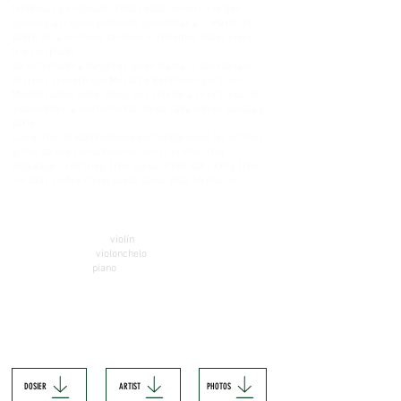
tímbricas y virtuosas. Todas ellas tienen un orígen
común y así como podemos considerar a J. Haydn el
padre de la simfonía también lo podemos hacer con el
trío con piano.
De esta manera Haydn es quien planta la semilla que
después crecerà con Mozart o Beethoven pero con
Mendelssohn, entre otros, se culminarà un proceso de
independencia instrumental donde cada uno es solista y
parte.
Con el trío de Rachmaninov eschucharemos los últimos
gritos de ese romanticismo con su primer Trío
élégiaque. Tres tríos, tres siglos (XVIII, XIX i XX) y tres
miradas so-bre como puede sonar esta formación.
FICHA ARTÍSTICA
Trío Pedrell
Christian Torres,
violín
Oscar Alabau,
violonchelo
Jordi Humet,
piano
REPERTORIO
Haydn
. Trío in A; Hob. XV:35
Rachmaninov
. Trío élegiaque n. 1 en Sol menor
Mendelssohn
. Trío n. 2 en Do menos op. 66
DOSIER
ARTIST
PHOTOS