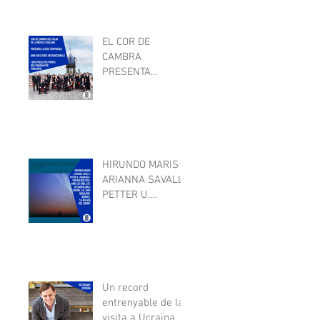
L'AUDITORI I
VALLRIBERA A
SALLENT
EL COR DE
CAMBRA
PRESENTA
TEMPORADA:
DUES GIRES
INTERNACIONALS
I DOS PROJECTES
PROPIS QUE
GIRARAN
HIRUNDO MARIS -
ARIANNA SAVALL I
PETTER U.
JOHANSEN -
TREUEN NOU DISC
Un record
entrenyable de la
visita a Ucraïna a