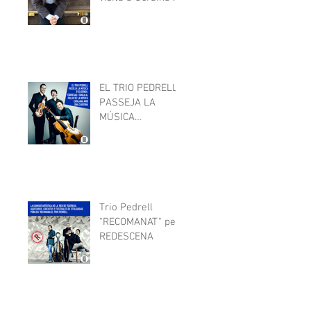
l'oct-22
EL TRIO PEDRELL
PASSEJA LA
MÚSICA
D'ELISENDA
FÀBREGAS I
TANCA AL PALAU
DE LA MÚSICA
AMB ONA
CARDONA
Trio Pedrell
"RECOMANAT" per
REDESCENA