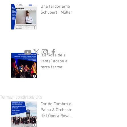
Una tardor amb
Schubert i Müller
"La Rosa dels
vents" acaba a
terra ferma.
rt.com
Termes i condiciions d'ús
Cor de Cambra del
Palau & Orchestre
de l'Ópera Royal
de Versailles &