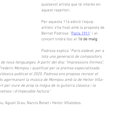
qualsevol artista que té interès en 
aquest repertori.
Per aquesta 11à edició l'equip 
artístic s'ha fixat amb la proposta de 
Bernat Padrosa: "
París 1911
" i el 
concert tindrà lloc el 
16 de maig
.
Padrosa explica "
París esdevé, per a 
tota una generació de compositors, 
 de nous llenguatges. A partir del disc “Impressions Íntimes”, 
Frederic Mompou i qualificat per la premsa especialitzada 
clàssica publicat el 2020, Padrosa ens proposa recrear el 
s arts agermanant la música de Mompou amb la de Heitor Villa-
rt per viure de prop la màgia de la guitarra clàssica i la 
atisos i d’impecable factura."
 Agustí Grau, Narcís Bonet i Heitor VIllalobos.