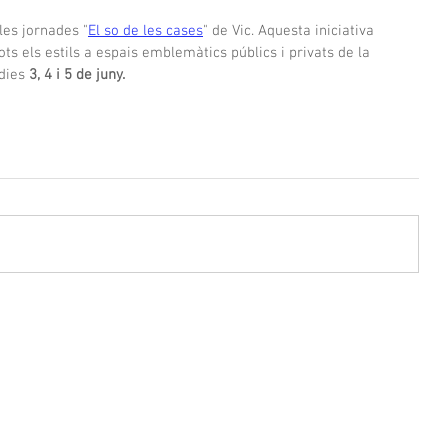
les jornades "
El so de les cases
" de Vic. Aquesta iniciativa 
s els estils a espais emblemàtics públics i privats de la 
dies 
3, 4 i 5 de juny.