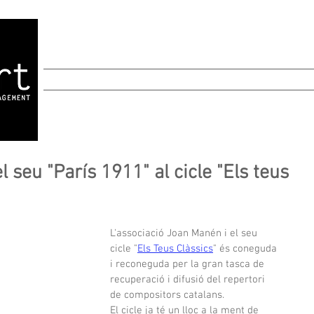
MANAGEMENT
CREACIÓ
AGENDA
 seu "París 1911" al cicle "Els teus
L'associació Joan Manén i el seu 
cicle "
Els Teus Clàssics
" és coneguda 
i reconeguda per la gran tasca de 
recuperació i difusió del repertori 
de compositors catalans.
El cicle ja té un lloc a la ment de 