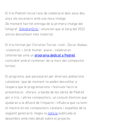
El trio Pedrell inicial l'any de celebració dels seus deu 
anys als escenaris amb una nova imatge.
De moment han fet entrega de la primera imatge del 
fotògraf  
©AndrejGrilc
 i anuncien que al llarg del 2022 
aniran desvetllant més material.
El trio format per Christian Torres -violí-, Òscar Alabau 
-violoncel- i Jordi Humet -piano-, celebraran 
l'efemèride amb un 
programa dedicat a Pedrell
, 
coincidint amb el centenari de la mort del compositor 
tortosí.
El programa, que passejaran per diverses poblacions 
catalanes -que de moment no poden desvetllar a 
l'espera que le programacions i festivals facin la 
presentació-  ofereix, a banda de les obres de Pedrell 
per a trio, i altres compositors, un conjunt d'extres que 
ajudaran a la difusió de l'impacte i influècia que va tenir 
el mestre en els compositors catalans i españols de la 
següent generació. Vegeu la 
notícia
 publicada el 
desembre amb més detall sobre el projecte.