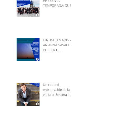
PRESENTA
TEMPORADA: DUES
GIRES
INTERNACIONALS I
DOS PROJECTES
PROPIS QUE
GIRARAN
HIRUNDO MARIS -
ARIANNA SAVALL I
PETTER U.
JOHANSEN -
TREUEN NOU DISC
Un record
entrenyable de la
visita a Ucraïna a
l'oct-22