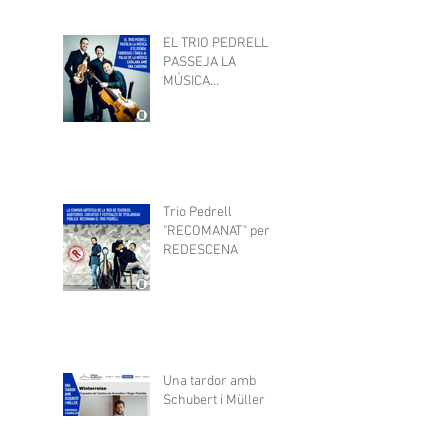
EL TRIO PEDRELL
PASSEJA LA
MÚSICA
D'ELISENDA
FÀBREGAS I TANCA
AL PALAU DE LA
MÚSICA AMB ONA
CARDONA
Trio Pedrell
"RECOMANAT" per
REDESCENA
Una tardor amb
Schubert i Müller