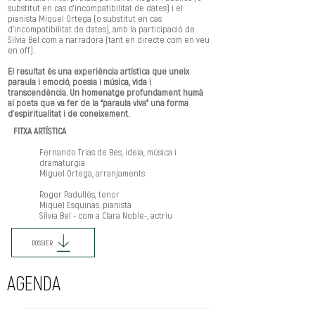
substitut en cas d’incompatibilitat de dates) i el
pianista Miquel Ortega (o substitut en cas
d’incompatibilitat de dates), amb la participació de
Sílvia Bel com a narradora (tant en directe com en veu
en off).
El resultat és una experiència artística que uneix
paraula i emoció, poesia i música, vida i
transcendència. Un homenatge profundament humà
al poeta que va fer de la “paraula viva” una forma
d’espiritualitat i de coneixement.
FITXA ARTÍSTICA
Fernando Trias de Bes, ideia, música i
dramaturgia
Miguel Ortega, arranjaments
Roger Padullés, tenor
Miquel Esquinas. pianista
Sílvia Bel - com a Clara Noble-, actriu​​
DOSSIER
AGENDA