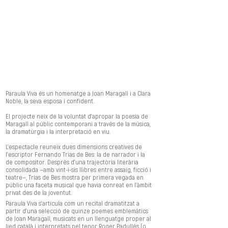
DISPONIBLE:
De a partir de noviembre del 2023
FICHA
ARTÍSTICA
Cor de Cambra del Palau de la Música
Xavier Puig. Director
Paraula Viva és un homenatge a Joan Maragall i a Clara
Noble, la seva esposa i confident.
El projecte neix de la voluntat d’apropar la poesia de
Maragall al públic contemporani a través de la música,
la dramatúrgia i la interpretació en viu.
L’espectacle reuneix dues dimensions creatives de
l’escriptor Fernando Trias de Bes: la de narrador i la
de compositor. Després d’una trajectòria literària
consolidada —amb vint-i-sis llibres entre assaig, ficció i
teatre—, Trías de Bes mostra per primera vegada en
públic una faceta musical que havia conreat en l’àmbit
privat des de la joventut.
Paraula Viva s’articula com un recital dramatitzat a
partir d’una selecció de quinze poemes emblemàtics
de Joan Maragall, musicats en un llenguatge proper al
lied català i interpretats pel tenor Roger Padullés (o