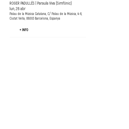
ROGER PADULLÉS | Paraula Viva (Simfònic)
lun, 26 abr
Palau de la Música Catalana, C/ Palau de la Música, 4-6,
Ciutat Vella, 08003 Barcelona, Espanya
+ INFO
CONCERTS REALITZATS
ROGER PADULLÉS | Paraula Viva
sáb, 07 mar
Palau de la Música Catalana, C/ Palau
de la Música, 4-6, Ciutat Vella, 08003
Barcelona, Espanya
Details
ENREGISTRAMENT