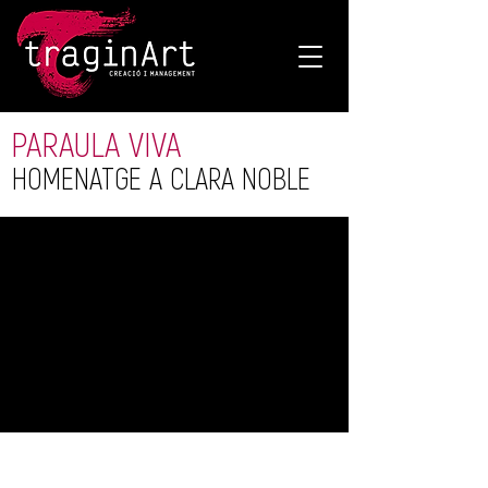
PARAULA VIVA
HOMENATGE A CLARA NOBLE
Con motivo del cententario de la muerte de Joan
Salvat-Papasseit