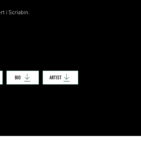
 i Scriabin.
BIO
ARTIST