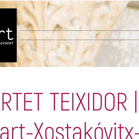
MANAGEMENT
CREACIÓ
AGENDA
RTET TEIXIDOR |
art-Xostakóvitx