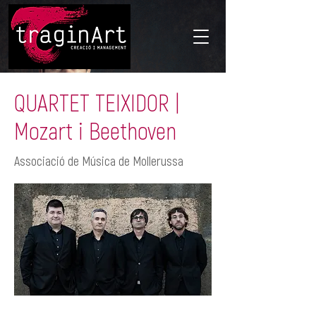
QUARTET TEIXIDOR |
Mozart i Beethoven
Associació de Música de Mollerussa