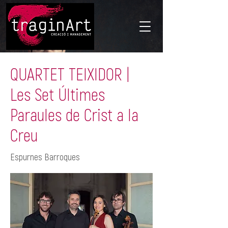
QUARTET TEIXIDOR |
Les Set Últimes
Paraules de Crist a la
Creu
Espurnes Barroques