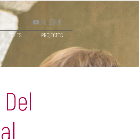
CICLES
PROJECTES
 Del
al