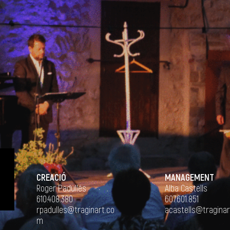
CREACIÓ
MANAGEMENT
Roger Padullés
Alba Castells
610.408.380
607.601.851
rpadulles@traginart.co
acastells@tragina
m