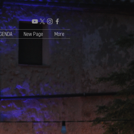
GENDA
New Page
More