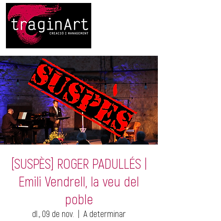
[SUSPÈS] ROGER PADULLÉS |
Emili Vendrell, la veu del
poble
dl., 09 de nov.
  |  
A determinar