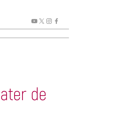
GENDA
New Page
More
ater de