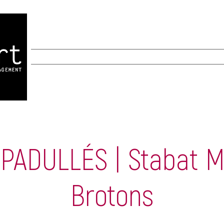
INICIO
INICIO
New Page
New Page
A
PADULLÉS | Stabat M
Brotons