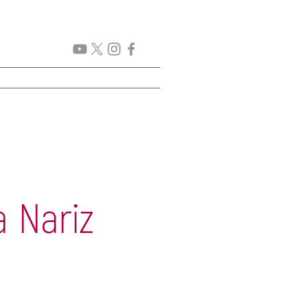
GENDA
New Page
More
 Nariz