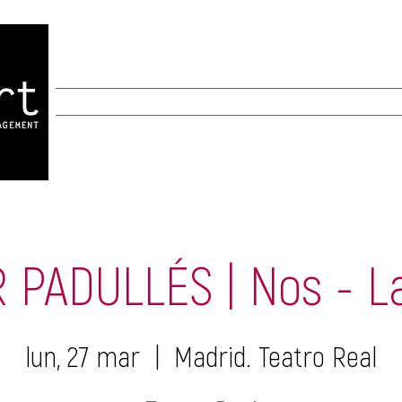
INICIO
INICIO
New Page
New Page
A
 PADULLÉS | Nos - La
lun, 27 mar
  |  
Madrid. Teatro Real