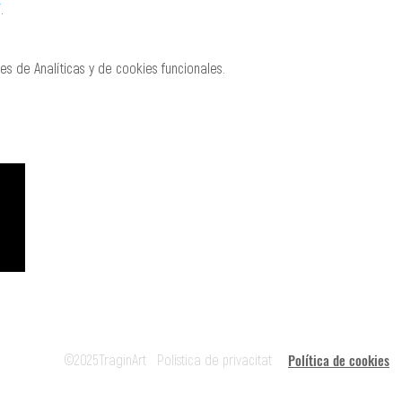
í
.
s de Analíticas y de cookies funcionales.
CREACIÓ
MANAGEMENT
Roger Padullés
Alba Castells
610.408.380
607.601.851
rpadulles@traginart.co
acastells@tragina
m
Política de cookies
©2025TraginArt
Polística de privacitat