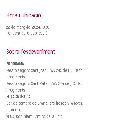
Hora i ubicació
22 de març del 2024, 19:30
Pendent de la publicació
Sobre l'esdeveniment
PROGRAMA
Passió segons Sant Joan  BWV 245 de J. S. Bach 
(fragments)
Passió segons Sant Mateu BWV 244 de J. S. Bach 
(fragments)
FITXA ARTÍSTICA
Cor de cambra de Granollers (Josep Vila Jover, 
direcció)
VEUS. Cor infantil Amics de la Unió
Mostra'n més