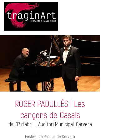
ROGER PADULLÉS | Les
cançons de Casals
dv., 07 d’abr.
  |  
Auditori Municipal. Cervera
Festival de Pasqua de Cervera