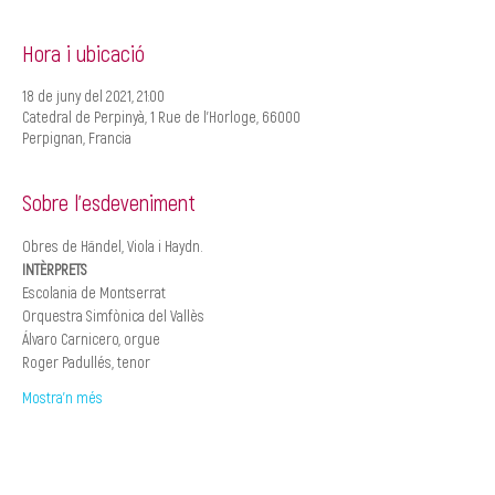
Hora i ubicació
18 de juny del 2021, 21:00
Catedral de Perpinyà, 1 Rue de l'Horloge, 66000
Perpignan, Francia
Sobre l'esdeveniment
Obres de Händel, Viola i Haydn.
INTÈRPRETS
Escolania de Montserrat
Orquestra Simfònica del Vallès
Álvaro Carnicero, orgue
Roger Padullés, tenor
Mostra'n més