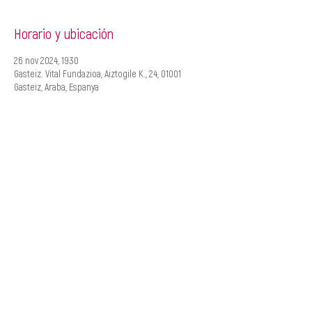
Horario y ubicación
26 nov 2024, 19:30
Gasteiz. Vital Fundazioa, Aiztogile K., 24, 01001
Gasteiz, Araba, Espanya
CREACIÓ
MANAGEMENT
Roger Padullés
Alba Castells
610.408.380
607.601.851
rpadulles@traginart.co
acastells@traginart.com
m