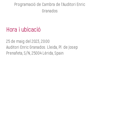
Programació de Cambra de l'Auditori Enric
Granados
Hora i ubicació
25 de maig del 2023, 20:00
Auditori Enric Granados. Lleida, Pl. de Josep
Prenafeta, S/N, 25004 Lérida, Spain
CREACIÓ
MANAGEMENT
Roger Padullés
Alba Castells
610.408.380
607.601.851
rpadulles@traginart.co
acastells@traginart.com