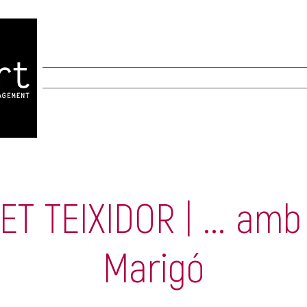
MANAGEMENT
CREACIÓ
AGENDA
T TEIXIDOR | ... amb
Marigó