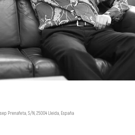
Josep Prenafeta, S/N, 25004 Lleida, España