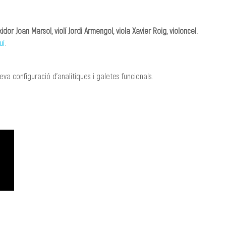
dor Joan Marsol, violí Jordi Armengol, viola Xavier Roig, violoncel.
uí
.
va configuració d'analítiques i galetes funcionals.
CREACIÓ
MANAGEMENT
Roger Padullés
Alba Castells
610.408.380
607.601.851
rpadulles@traginart.co
acastells@tragina
m