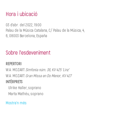
Hora i ubicació
03 d’abr. del 2022, 19:00
Palau de la Música Catalana, C/ Palau de la Música, 4,
6, 08003 Barcelona, España
Sobre l'esdeveniment
REPERTORI
W.A. MOZART: 
Simfonia núm. 36, KV 425 ‘Linz’
W.A. MOZART: 
Gran Missa en Do Menor, KV 427
INTÈRPRETS
   Ulrike Haller, soprano
   Marta Mathéu, soprano
Mostra'n més