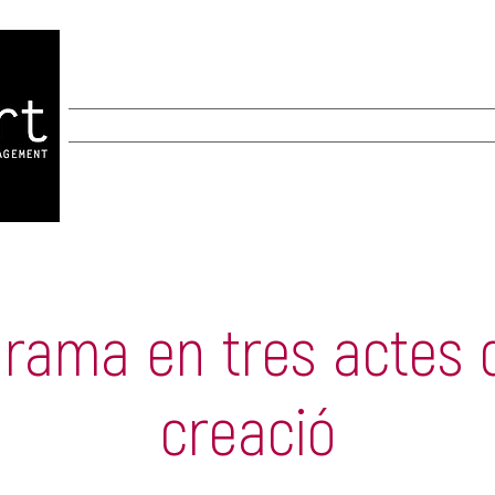
INICIO
INICIO
New Page
New Page
A
 Drama en tres actes 
creació