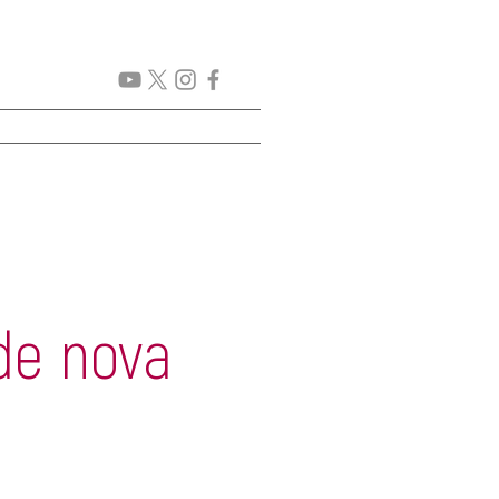
GENDA
New Page
More
de nova