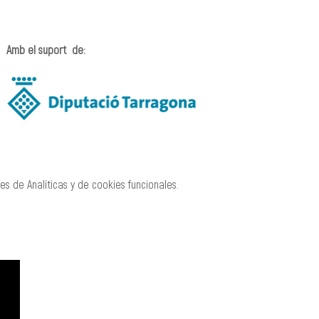
Amb el suport  de:
s de Analíticas y de cookies funcionales.
CREACIÓ
MANAGEMENT
Roger Padullés
Alba Castells