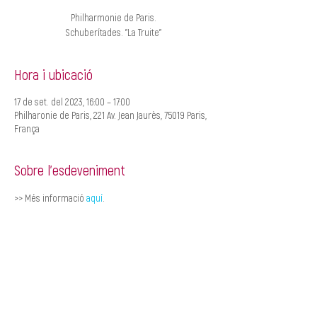
Philharmonie de Paris.
Schuberítades. "La Truite"
Hora i ubicació
17 de set. del 2023, 16:00 – 17:00
Philharonie de Paris, 221 Av. Jean Jaurès, 75019 Paris,
França
Sobre l'esdeveniment
>> Més informació 
aquí
.