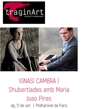
IGNASI CAMBRA |
Shubertíades amb Maria
Joao Pires
dg., 17 de set.
  |  
Philharonie de Paris