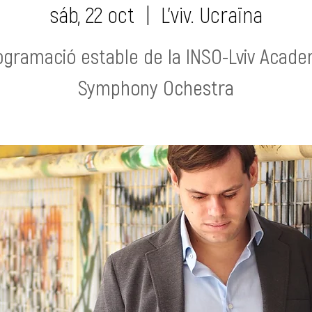
sáb, 22 oct
  |  
L'viv. Ucraïna
ogramació estable de la INSO-Lviv Acade
Symphony Ochestra