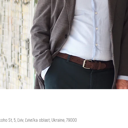
ho St, 5, L'viv, L'vivs'ka oblast, Ukraine, 79000