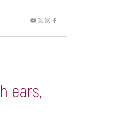
GENDA
New Page
More
h ears,