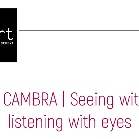
INICIO
INICIO
New Page
New Page
A
 CAMBRA | Seeing wit
listening with eyes