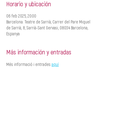
Horario y ubicación
06 feb 2025, 20:00
Barcelona. Teatre de Sarrià, Carrer del Pare Miquel
de Sarrià, 8, Sarrià-Sant Gervasi, 08034 Barcelona,
Espanya
Más información y entradas
Més informació i entrades 
aquí
CREACIÓ
MANAGEMENT
Roger Padullés
Alba Castells