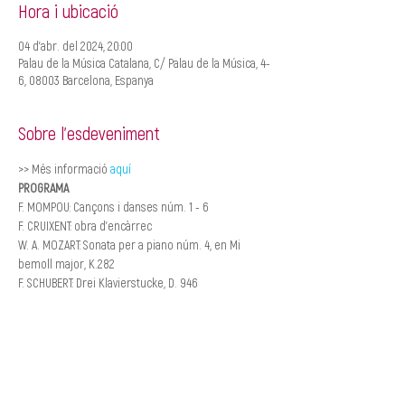
Hora i ubicació
04 d’abr. del 2024, 20:00
Palau de la Música Catalana, C/ Palau de la Música, 4-
6, 08003 Barcelona, Espanya
Sobre l'esdeveniment
>> Més informació 
aquí
PROGRAMA
F. MOMPOU: Cançons i danses núm. 1 - 6
F. CRUIXENT: obra d’encàrrec
W. A. MOZART: Sonata per a piano núm. 4, en Mi 
bemoll major, K.282
F. SCHUBERT: Drei Klavierstucke, D. 946