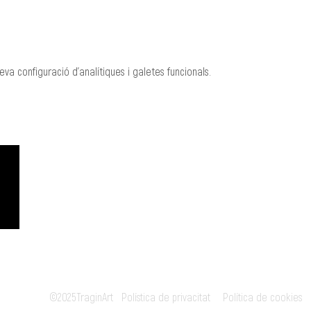
va configuració d'analítiques i galetes funcionals.
CREACIÓ
MANAGEMENT
Roger Padullés
Alba Castells
610.408.380
607.601.851
rpadulles@traginart.co
acastells@tragina
m
©2025TraginArt
Polística de privacitat
Política de cookies