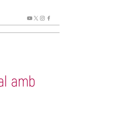
GENDA
New Page
More
al amb