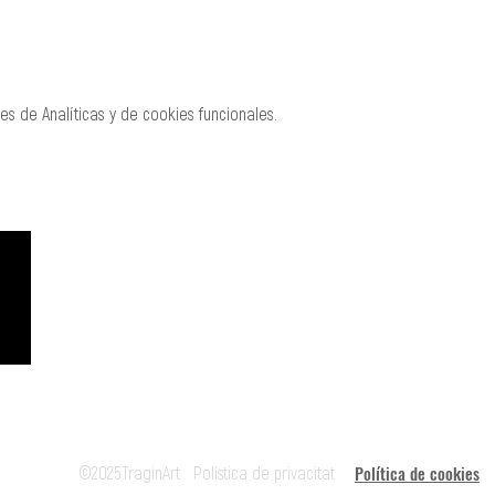
s de Analíticas y de cookies funcionales.
CREACIÓ
MANAGEMENT
Roger Padullés
Alba Castells
610.408.380
607.601.851
rpadulles@traginart.co
acastells@tragina
m
Política de cookies
©2025TraginArt
Polística de privacitat