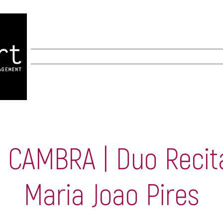
INICIO
INICIO
New Page
New Page
A
I CAMBRA | Duo Recit
Maria Joao Pires