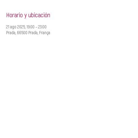
Horario y ubicación
21 ago 2025, 19:00 – 23:00
Prada, 66500 Prada, França
CREACIÓ
MANAGEMENT
Roger Padullés
Alba Castells
610.408.380
607.601.851
rpadulles@traginart.co
acastells@traginart.com
m
©2025TraginArt
Polística de privacitat