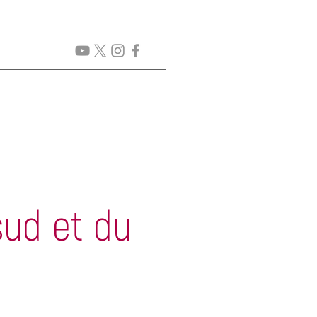
GENDA
New Page
More
ud et du