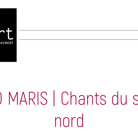
INICIO
INICIO
New Page
New Page
A
 MARIS | Chants du s
nord