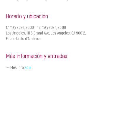
Horario y ubicación
17 may 2024, 20:00 – 18 may 2024, 20:00
Los Angeles, 111 S Grand Ave, Los Angeles, CA 90012,
Estats Units d'Amèrica
Más información y entradas
>> Més info 
aquí
.