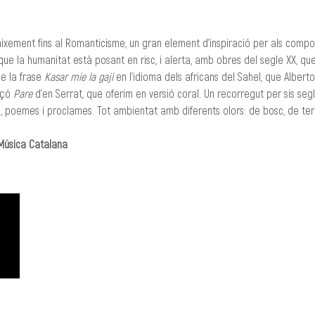
aixement fins al Romanticisme, un gran element d’inspiració per als compo
ue la humanitat està posant en risc, i alerta, amb obres del segle XX, qu
e la frase 
Kasar mie la gaji 
en l’idioma dels africans del Sahel, que Alber
çó 
Pare
 d’en Serrat, que oferim en versió coral. Un recorregut per sis se
 poemes i proclames. Tot ambientat amb diferents olors: de bosc, de terra
Música Catalana
CREACIÓ
MANAGEMENT
Roger Padullés
Alba Castells
610.408.380
607.601.851
rpadulles@traginart.co
acastells@tragina
m