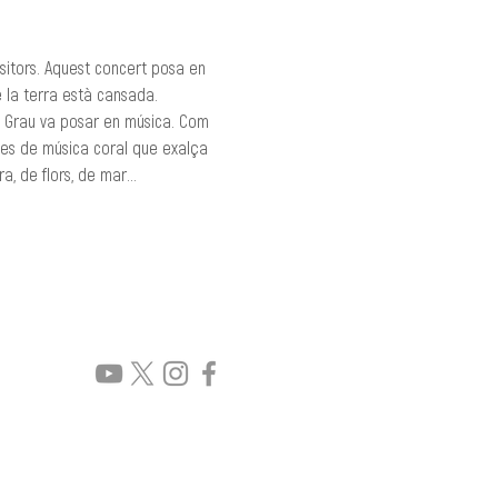
sitors. Aquest concert posa en 
e la terra està cansada.
to Grau va posar en música. Com 
gles de música coral que exalça 
, de flors, de mar...
rt.com