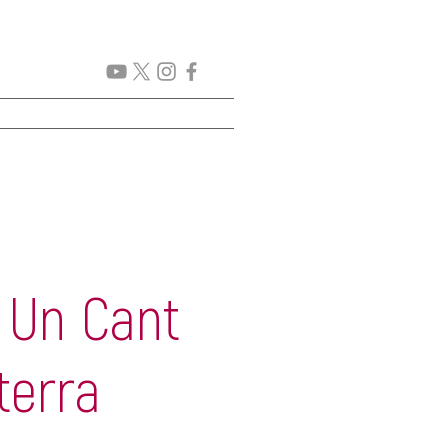
CICLES
PROJECTES
 Un Cant
terra