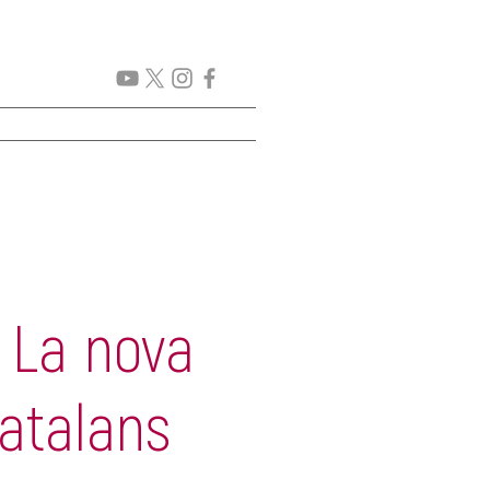
GENDA
New Page
More
 La nova
atalans