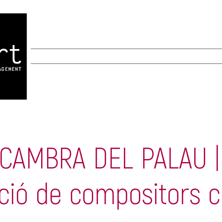
INICIO
INICIO
New Page
New Page
A
CAMBRA DEL PALAU |
ció de compositors c