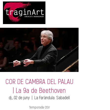
COR DE CAMBRA DEL PALAU
| La 9a de Beethoven
dj., 02 de juny
  |  
La Faràndula. Sabadell
Temporada OSV