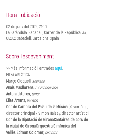
Hora i ubicació
02 de juny del 2022, 21:00
La Faràndula. Sabadell, Carrer de la República, 33,
08202 Sabadell, Barcelona, Spain
Sobre l'esdeveniment
>> Més informació i entrades 
aquí
.
Marga Cloquell, 
soprano
Anais Masllorens, 
mezzosoprano
Antoni Lliteres, 
tenor
Elías Arranz, 
baríton
Cor de Cambra del Palau de la Música
 (Xavier Puig, 
Cor de la Diputació de Girona
Cantaires de cors de 
la ciutat de Girona
Orquestra Simfònica del 
Vallès 
Edmon Colomer,
director