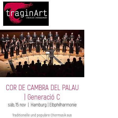
COR DE CAMBRA DEL PALAU
| Generació C
sáb, 15 nov
  |  
Hamburg | Elbphilharmonie
Traditionelle und populäre Chormusik aus