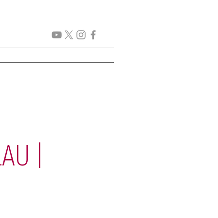
CICLES
PROJECTES
AU |