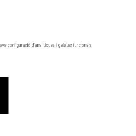
va configuració d'analítiques i galetes funcionals.
CREACIÓ
MANAGEMENT
Roger Padullés
Alba Castells
610.408.380
607.601.851
rpadulles@traginart.co
acastells@tragina
m