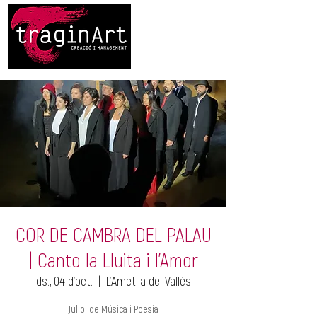
COR DE CAMBRA DEL PALAU
| Canto la Lluita i l'Amor
ds., 04 d’oct.
  |  
L'Ametlla del Vallès
Juliol de Música i Poesia