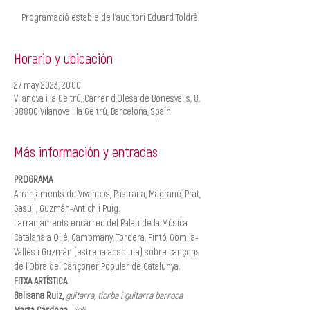
Programació estable de l'auditori Eduard Toldrà.
Horario y ubicación
27 may 2023, 20:00
Vilanova i la Geltrú, Carrer d'Olesa de Bonesvalls, 8,
08800 Vilanova i la Geltrú, Barcelona, Spain
Más información y entradas
PROGRAMA
Arranjaments de Vivancos, Pastrana, Magrané, Prat, 
Gasull, Guzmán-Antich i Puig.
I arranjaments encàrrec del Palau de la Música 
Catalana a Ollé, Campmany, Tordera, Pintó, Gomila-
Vallès i Guzmán (estrena absoluta) sobre cançons 
de l’Obra del Cançoner Popular de Catalunya.
FITXA ARTÍSTICA
Belisana Ruiz,
guitarra, tiorba i guitarra barroca
Marta Cardona,
violí