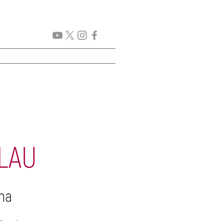
GENDA
New Page
More
LAU
na