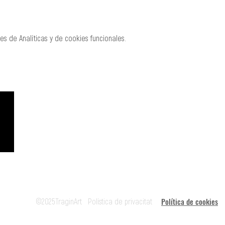
s de Analíticas y de cookies funcionales.
CREACIÓ
MANAGEMENT
Roger Padullés
Alba Castells
610.408.380
607.601.851
rpadulles@traginart.co
acastells@tragina
m
Política de cookies
©2025TraginArt
Polística de privacitat