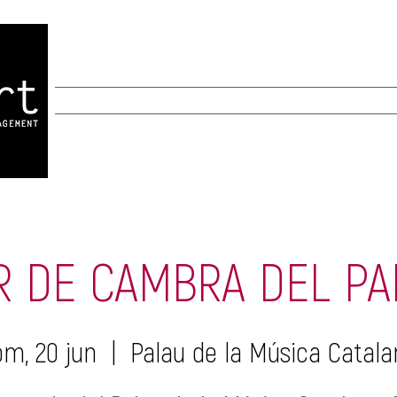
INICIO
INICIO
New Page
New Page
A
R DE CAMBRA DEL PA
om, 20 jun
  |  
Palau de la Música Catala