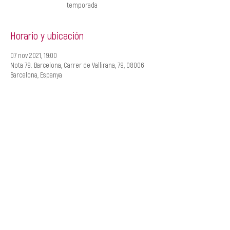
temporada
Horario y ubicación
07 nov 2021, 19:00
Nota 79. Barcelona, Carrer de Vallirana, 79, 08006
Barcelona, Espanya
CREACIÓ
MANAGEMENT
Roger Padullés
Alba Castells
610.408.380
607.601.851
rpadulles@traginart.co
acastells@traginart.com
m