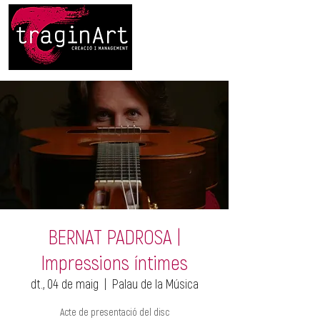
BERNAT PADROSA |
Impressions íntimes
dt., 04 de maig
  |  
Palau de la Música
Acte de presentació del disc