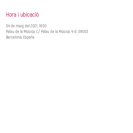
Hora i ubicació
04 de maig del 2021, 18:00
Palau de la Música, C/ Palau de la Música, 4-6, 08003
Barcelona, España
CREACIÓ
MANAGEMENT
Roger Padullés
Alba Castells
610.408.380
607.601.851
rpadulles@traginart.co
acastells@traginart.com
m