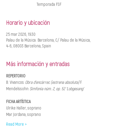
Temporada FSF
Horario y ubicación
25 mar 2026, 19:30
Palau de la Música. Barcelona, C/ Palau de la Música,
4-6, 08003 Barcelona, Spain
Más información y entradas
REPERTORIO
B. Vivancos: 
Obra d’encàrrec (estrena absoluta) 
F. 
Mendelssohn: 
Simfonia núm. 2, op. 52 ‘Lobgesang’
FICHA ARTÍSTICA
Ulrike Haller, soprano 
Mar Jordana, soprano 
Read More >