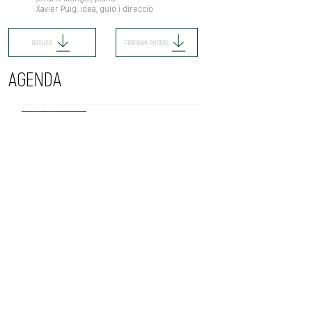
Xavier Puig, idea, guió i direcció
DOSSIER
PROGRAM PHOTOS
AGENDA
COR DE CAMBRA DEL PALAU
dom, 20 jun
Palau de la Música Catalana, C/
Palau de la Música, 4-6, Ciutat Vella,
08003 Barcelona, Espanya
+ INFO
CONCERTS REALITZATS
No hay eventos en este momento