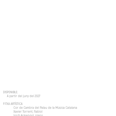
radicales a posiciones más conservadoras, su
poesía evolucionó desde la reivindicación de la
lucha y el futurismo hasta la idealización del
erotismo y el amor. Esta poesía es probablemente
la más conocida y musicalizada, y la clave de su
popularidad. Aquella que él confesó haber escrito
"mojando la pluma en el corazón, desbordado", y
que nos llega a través de músicas que ha inspirado
a lo largo de varias generaciones.
DISPONIBLE:
De a partir de noviembre del 2023
FICHA
ARTÍSTICA
Cor de Cambra del Palau de la Música
Xavier Puig. Director
DISPONIBLE:
​ A partir del juny del 2027
FITXA ARTÍSTICA
Cor de Cambra del Palau de la Música Catalana
Xavier Torrent, flabiol
Jordi Armengol, piano