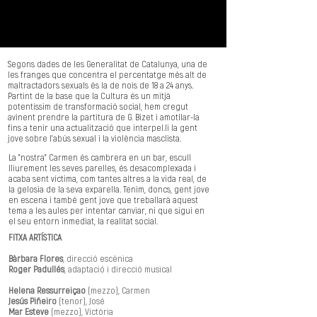
Segons dades de les Generalitat de Catalunya, una de
les franges que concentra el percentatge més alt de
maltractadors sexuals és la de nois de 18 a 24 anys.
Partint de la base que la Cultura és un mitjà
potentíssim de transformació social, hem cregut
avinent prendre la partitura de G. Bizet i amotllar-la
fins a tenir una actualització que interpel.li la gent
jove sobre l'abús sexual i la violència masclista.
La "nostra" Carmen és cambrera en un bar, escull
lliurement les seves parelles, és desacomplexada i
acaba sent víctima, com tantes altres a la vida real, de
la gelosia de la seva exparella. Tenim, doncs, gent jove
en escena i també gent jove que treballarà aquest
tema a les aules per intentar canviar, ni que sigui en
el seu entorn inmediat, la realitat social.
​FITXA ARTÍSTICA
Bàrbara Flores
, direcció escènica
Roger Padullés
, adaptació i direcció musical
Helena Ressurreiçao
(mezzo), Carmen
Jesús Piñeiro
(tenor), José
Mar Esteve
(mezzo), Victòria