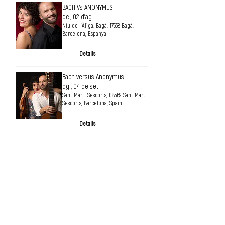
BACH Vs ANONYMUS
dc., 02 d’ag.
Niu de l'Àliga. Bagà, 17538 Bagà,
Barcelona, Espanya
Detalls
Bach versus Anonymus
dg., 04 de set.
Sant Martí Sescorts, 08569 Sant Martí
Sescorts, Barcelona, Spain
Detalls
BACH versus ANONYMUS
ds., 30 de jul.
Església de Rialp, 25594 Rialp, Lleida,
Spain
Detalls
BACH VERSUS ANONYMUS |