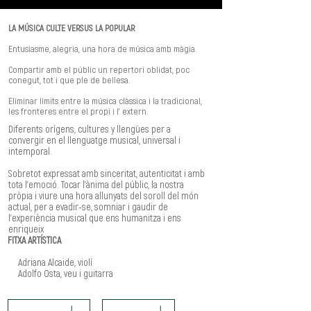
LA MÚSICA CULTE VERSUS LA POPULAR
Entusiasme, alegria, una hora de música amb màgia.
Compartir amb el públic un repertori oblidat, poc
conegut, tot i que ple de bellesa.
Eliminar límits entre la música clàssica i la tradicional,
les fronteres entre el propi i l’ extern.
Diferents orígens, cultures y llengües per a
convergir en el llenguatge musical, universal i
intemporal.
Sobretot expressat amb sinceritat, autenticitat i amb
tota l’emoció. Tocar l’ànima del públic, la nostra
pròpia i viure una hora allunyats del soroll del món
actual, per a evadir-se, somniar i gaudir de
l’experiència musical que ens humanitza i ens
enriqueix
FITXA ARTÍSTICA
Adriana Alcaide, violí
Adolfo Osta, veu i guitarra