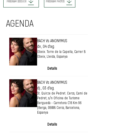
PROGRAM DOSSIER
PROGRAM PHOTOS
AGENDA
BACH Vs ANONYMUS
dv., 04 d’ag.
Obeix. Torre de la Capella, Carrer B
Obeix, Lleida, Espanya
Detalls
BACH Vs ANONYMUS
dj., 03 d’ag.
St. Quirze de Pedret. Cercs, Camí de
Pedret, s/n Oficina de Turisme
Berguedà - Carretera C16 Km 96
(Berga, 08698 Cercs, Barcelona,
Espanya
Detalls